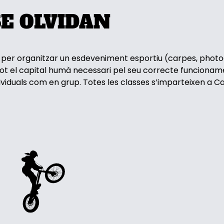
E OLVIDAN
 per organitzar un esdeveniment esportiu (carpes, photoc
e tot el capital humà necessari pel seu correcte funcioname
ndividuals com en grup. Totes les classes s’imparteixen a Ca