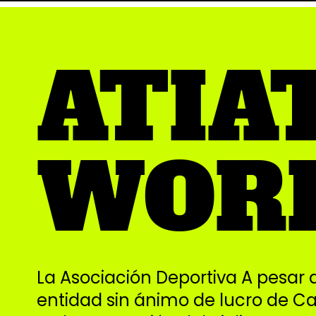
ATIA
WOR
La Asociación Deportiva A pesar 
entidad sin ánimo de lucro de Ca