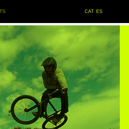
TS
CAT
ES