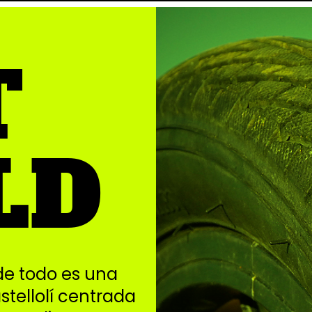
T
LD
de todo es una
stellolí centrada